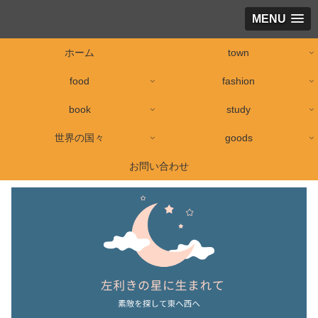
MENU
ホーム
town
food
fashion
book
study
世界の国々
goods
お問い合わせ