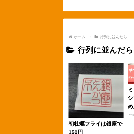
ホーム
行列に並んだら
行列に並んだら
ミ
シ
め
ア
初牡蠣フライは銀座で
150円