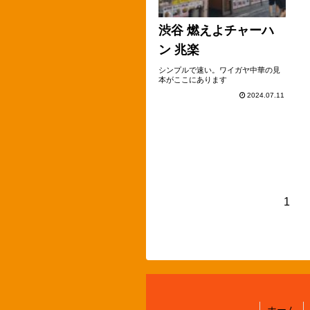
渋谷 燃えよチャーハ
ン 兆楽
シンプルで速い。ワイガヤ中華の見
本がここにあります
2024.07.11
1