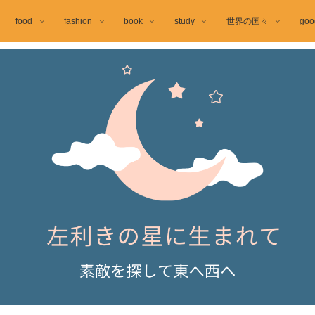
food
fashion
book
study
世界の国々
goo