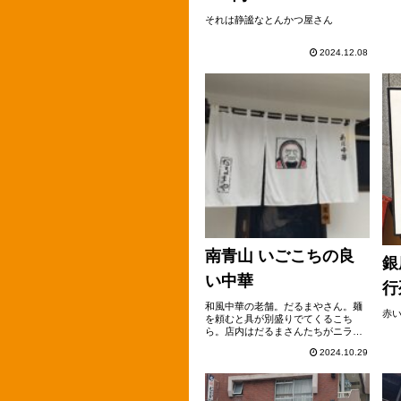
それは静謐なとんかつ屋さん
2024.12.08
南青山 いごこちの良
銀
い中華
行
和風中華の老舗。だるまやさん。麺
赤
を頼むと具が別盛りでてくるこち
ら。店内はだるまさんたちがニラミ
を効かせています。あっでも、お店
2024.10.29
のお姉様が優しくて入りやすいで
す。名物だるまそば。まず具の白髪
ネギ、叉焼、海苔、青菜、支那竹が
登場。程なく麺が。ス...