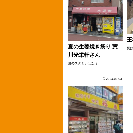
王
夏の生姜焼き祭り 荒
夏
川光栄軒さん
夏のスタミナはこれ
2024.08.03