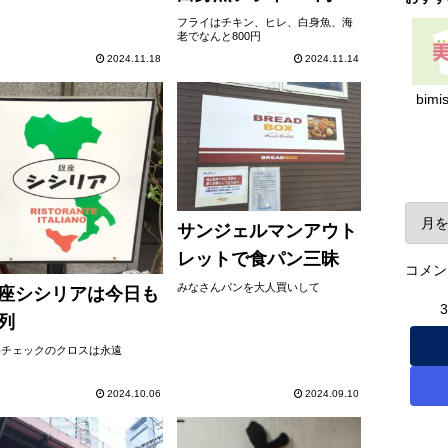
フライはチキン、ヒレ、白身魚、海
老でなんと800円
2024.11.18
2024.11.14
bimi
ア
サンジェルマンアウト
レットで食パン三昧
コメン
みなさんパンを大人買いして
座シシリアは今日も
列
いチェックのクロスは永遠
2024.10.06
2024.09.10