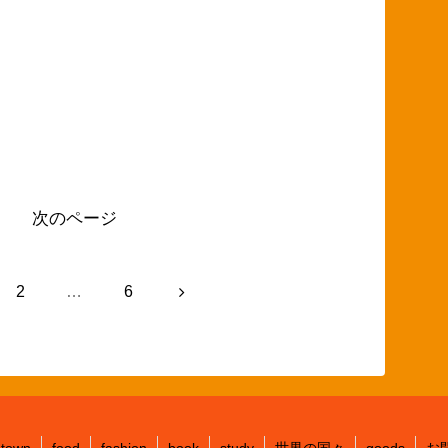
次のページ
次
2
…
6
へ