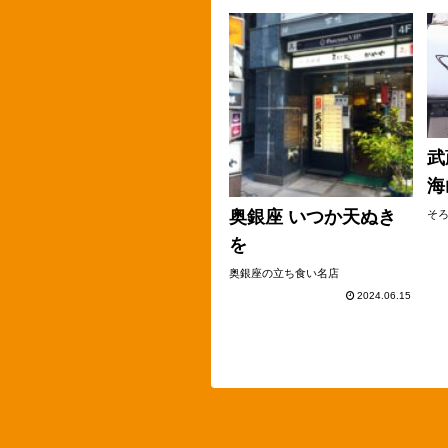
武
海
奥銀座 いつか天ぬき
そろ
を
奥銀座の立ち食い名店
2024.06.15