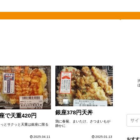
素敵を探して、東へ西へ
銀座378円天丼
座で天重420円
鶏に春菊、まいたけ、さつまいもが
リっとサクッと天重は銀座に限る
静かに
2025.04.11
2025.01.13
おすす