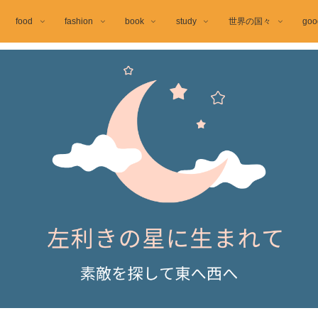
food
fashion
book
study
世界の国々
goo