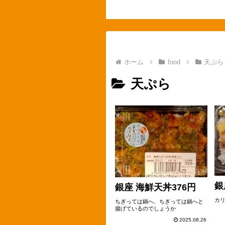
ホーム
food
天ぷら
天ぷら
銀
銀座 海鮮天丼376円
カ
ちぎっては鍋へ、ちぎっては鍋へと
揚げているのでしょうか
2025.08.26