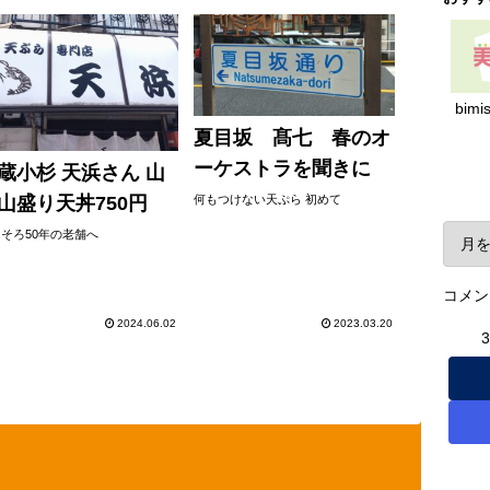
bimi
夏目坂 髙七 春のオ
ーケストラを聞きに
蔵小杉 天浜さん 山
ア
山盛り天丼750円
何もつけない天ぷら 初めて
そろ50年の老舗へ
コメン
2024.06.02
2023.03.20