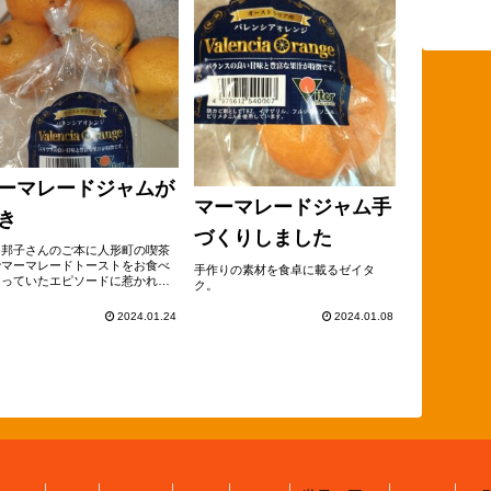
ーマレードジャムが
マーマレードジャム手
き
づくりしました
田邦子さんのご本に人形町の喫茶
でマーマレードトーストをお食べ
手作りの素材を食卓に載るゼイタ
なっていたエピソードに惹かれ
ク。
。
2024.01.24
2024.01.08