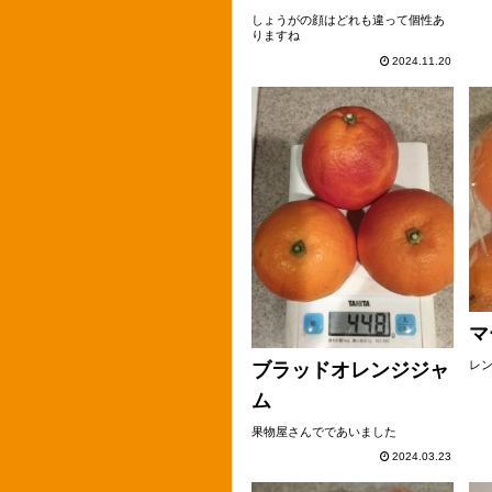
しょうがの顔はどれも違って個性あ
りますね
2024.11.20
マ
レン
ブラッドオレンジジャ
ム
果物屋さんでであいました
2024.03.23