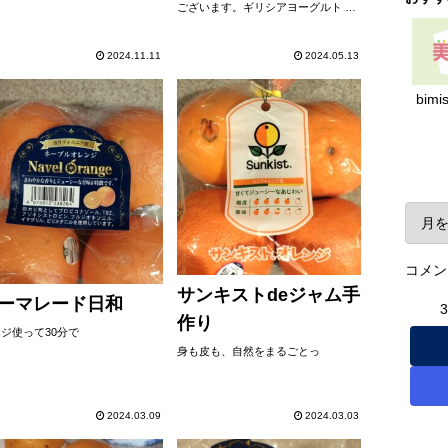
ございます。ギリシアヨーグルト プ
レーンと合わせました。とってつけ
たような感じでなくて大地の味が。
自然なんです。やるなあデーツ。こ
2024.11.11
2024.05.13
れはホントおすすめです。コーヒー
とも合う。リゾ...
bimi
ア
コメン
サンキストdeジャム手
ーマレード日和
作り
ジ使って30分で
身も皮も、自然をまるごとっ
2024.03.09
2024.03.03