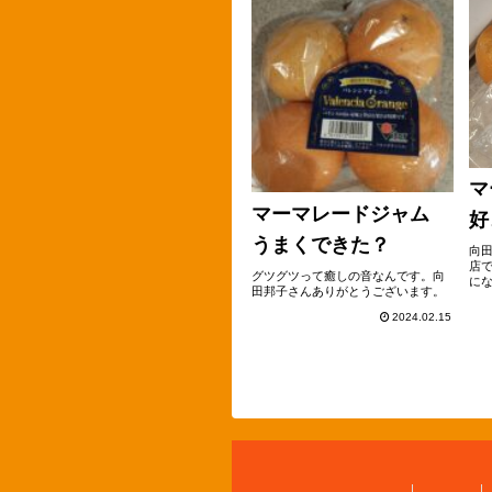
マ
マーマレードジャム
好
うまくできた？
向
店
グツグツって癒しの音なんです。向
に
田邦子さんありがとうございます。
て
2024.02.15