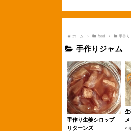
ホーム
food
手作り
手作りジャム
生
メ
手作り生姜シロップ
リターンズ
20