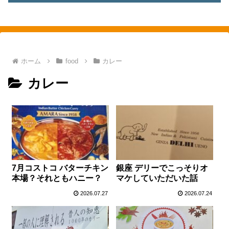
素敵を探して、東へ西へ
ホーム
food
カレー
カレー
7月コストコ バターチキン
銀座 デリーでこっそりオ
本場？それともハニー？
マケしていただいた話
2026.07.27
2026.07.24