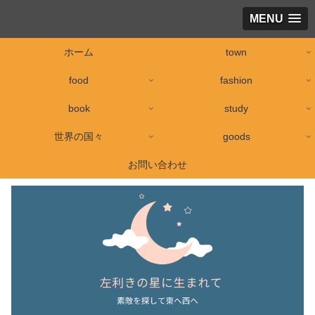
MENU
ホーム
town
food
fashion
book
study
世界の国々
goods
お問い合わせ