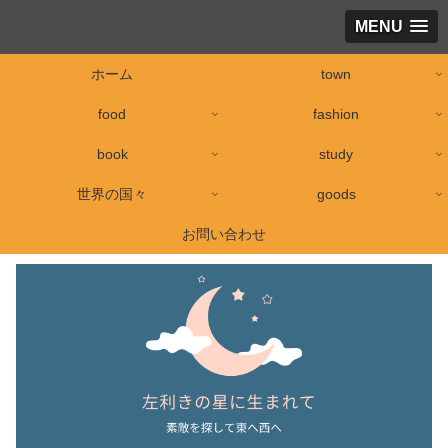
MENU
ホーム
town
food
fashion
book
study
世界の国々
goods
お問い合わせ