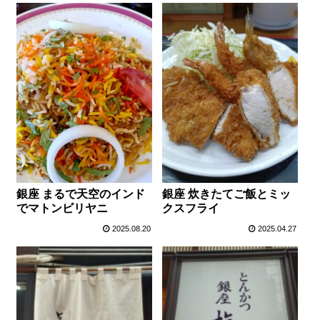
銀座 まるで天空のインド
銀座 炊きたてご飯とミッ
でマトンビリヤニ
クスフライ
2025.08.20
2025.04.27