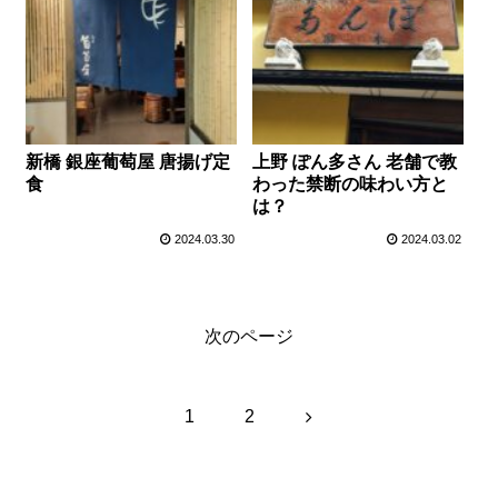
新橋 銀座葡萄屋 唐揚げ定
上野 ぽん多さん 老舗で教
食
わった禁断の味わい方と
は？
2024.03.30
2024.03.02
次のページ
次
1
2
へ