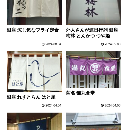
銀座 涼し気なフライ定食
外人さんが連日行列 銀座
梅林 とんかつ つや姫
2024.08.04
2024.05.08
菊名 猫丸食堂
銀座 れすとらん はと屋
2024.04.04
2024.04.03