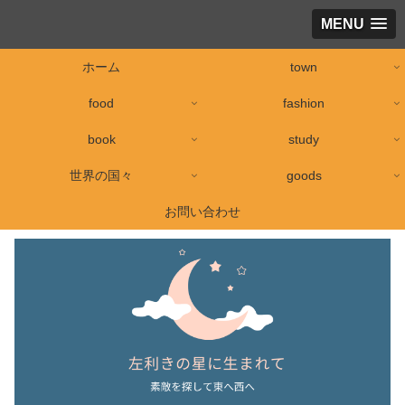
MENU
ホーム
town
food
fashion
book
study
世界の国々
goods
お問い合わせ