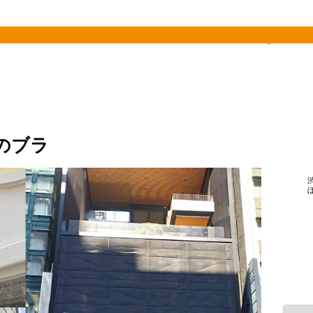
素敵を探して、東へ西へ
ランド
のブラ
カ