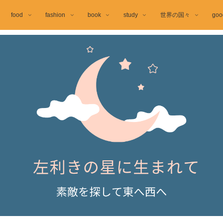
food
fashion
book
study
世界の国々
goo