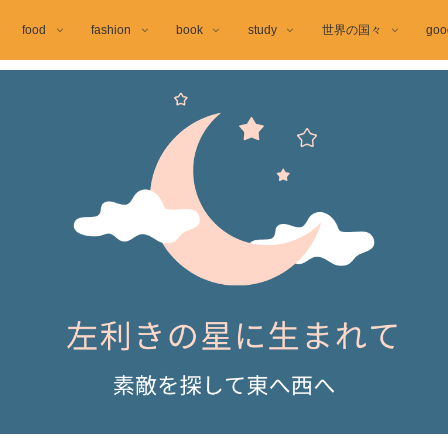
food
fashion
book
study
世界の国々
goo