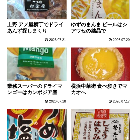
上野 アメ屋横丁でドライ
ゆずのまんま ピールはシ
あんず探しまくり
アワセの結晶で
2026.07.21
2026.07.20
業務スーパーのドライマ
横浜中華街 食べ歩きでマ
ンゴーはカンボジア産
カオへ
2026.07.18
2026.07.17