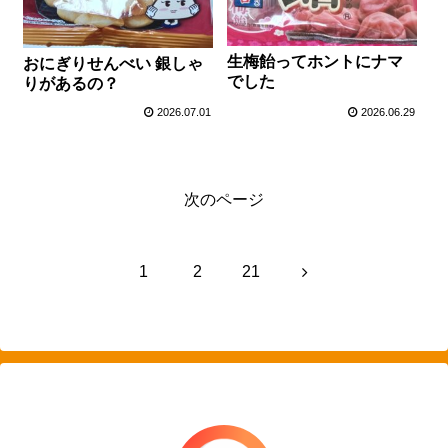
生梅飴ってホントにナマ
おにぎりせんべい 銀しゃ
でした
りがあるの？
2026.07.01
2026.06.29
次のページ
次
1
2
21
へ