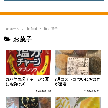
素敵を探して、東へ西へ
ホーム
food
お菓子
お菓子
カバヤ 塩分チャージで夏
7月コストコ ついにおはぎ
にも負けズ
が登場
2026.08.10
2026.07.26