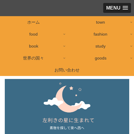
MENU
ホーム
town
food
fashion
book
study
世界の国々
goods
お問い合わせ