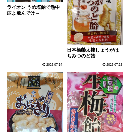
ライオン うめ塩飴で熱中
症よ飛んでけ～
日本橋榮太樓しょうがは
ちみつのど飴
2026.07.14
2026.07.13