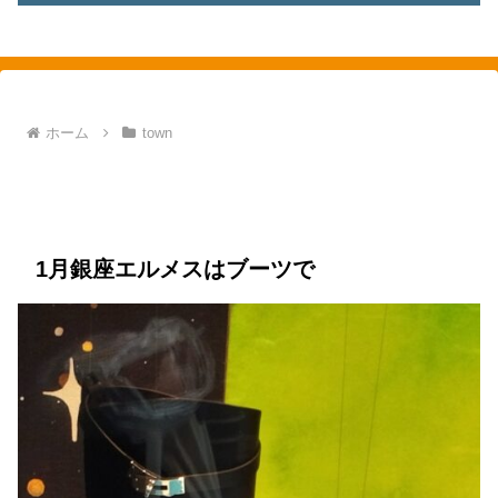
素敵を探して、東へ西へ
ホーム
town
town
銀座
fashion
エルメス
レザーグッズ
装う
1月銀座エルメスはブーツで