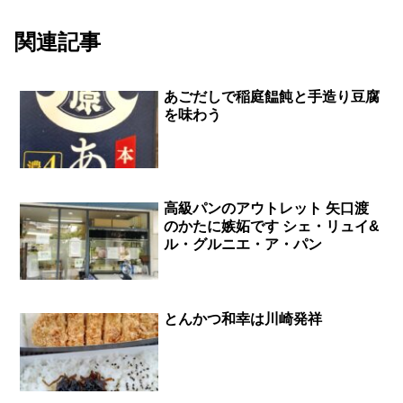
関連記事
あごだしで稲庭饂飩と手造り豆腐
を味わう
高級パンのアウトレット 矢口渡
のかたに嫉妬です シェ・リュイ&
ル・グルニエ・ア・パン
とんかつ和幸は川崎発祥