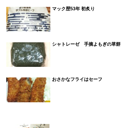
マック歴53年 初炙り
シャトレーゼ 手摘よもぎの草餅
おさかなフライはセーフ