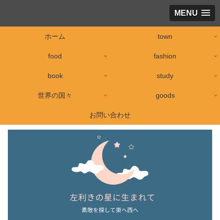
MENU
ホーム
town
food
fashion
book
study
世界の国々
goods
お問い合わせ