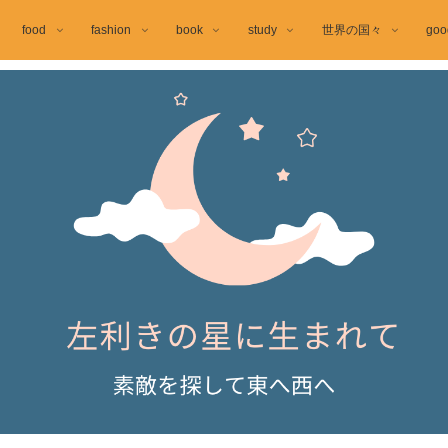
food
fashion
book
study
世界の国々
goo