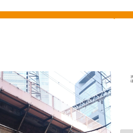
素敵を探して、東へ西へ
ーハン
中華
装う
行列に並んだら
カ