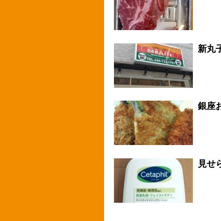
新丸
銀座
見せ