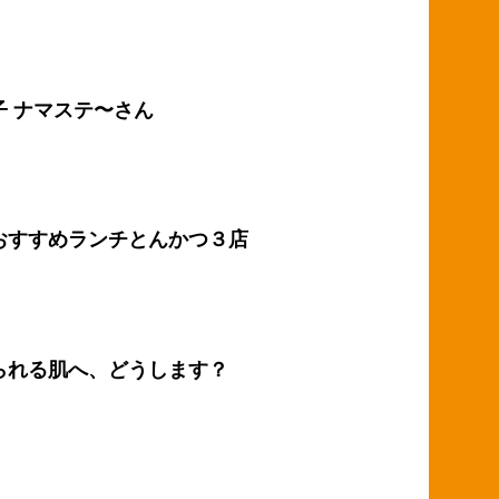
子 ナマステ〜さん
おすすめランチとんかつ３店
られる肌へ、どうします？