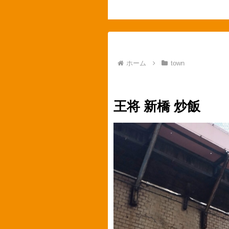
ホーム
town
town
新橋
food
チャ
王将 新橋 炒飯