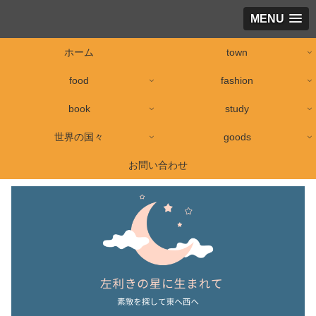
MENU
ホーム
town
food
fashion
book
study
世界の国々
goods
お問い合わせ