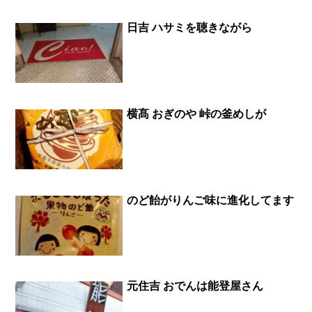
日吉 ハサミを聴きながら
横髙 おぎのや 峠の釜めしが
のど飴がりんご味に進化してます
元住吉 おでんは能登屋さん