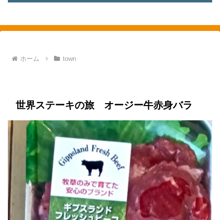
素敵を探して、東へ西へ
ホーム
town
town
新綱島
綱島
food
ステーキ
ハナマサ
世界ステーキの旅 オージー牛赤身バラ