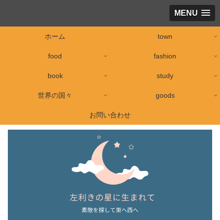
MENU
ホーム
town
food
fashion
book
study
世界の国々
goods
お問い合わせ