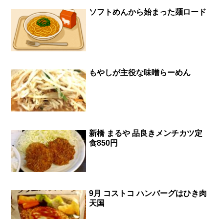
ソフトめんから始まった麺ロード
もやしが主役な味噌らーめん
新橋 まるや 品良きメンチカツ定
食850円
9月 コストコ ハンバーグはひき肉
天国