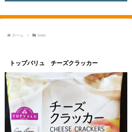
素敵を探して、東へ西へ
ホーム
town
town
綱島
日吉
food
イオン
クラッカー
トップバリュ チーズクラッカー