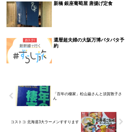
新橋 銀座葡萄屋 唐揚げ定食
還暦超夫婦の大阪万博バタバタ予
約
「百年の棲家」松山巌さんと須賀敦子さ
ん
コストコ 北海道3大ラーメンすすります