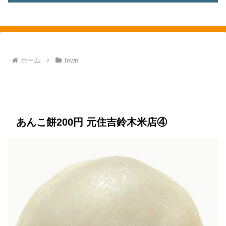
素敵を探して、東へ西へ
ホーム
town
town
元住吉
food
お菓子
お饅頭
煎餅
和菓子
あんこ餅200円 元住吉鈴木米店④