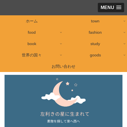
MENU
ホーム
town
food
fashion
book
study
世界の国々
goods
お問い合わせ