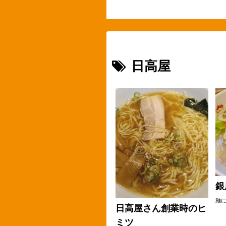
日高屋
銀
麺
日高屋さん創業時のヒ
ミツ