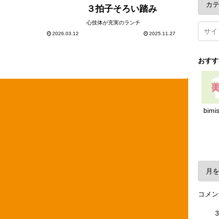
３拍子そろい踏み
心技体が充実のランチ
2026.03.12
2025.11.27
おすす
bimi
ア
コメン