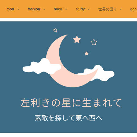
food
fashion
book
study
世界の国々
goo