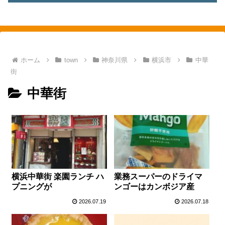
素敵を探して、東へ西へ
ホーム
town
神奈川県
横浜市
中華
街
中華街
横浜中華街 楽園ランチ ハ
業務スーパーのドライマ
プニングが
ンゴーはカンボジア産
2026.07.19
2026.07.18