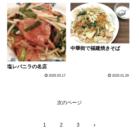
中華街で福建焼きそば
塩レバニラの名店
2025.03.17
2025.01.29
次のページ
次
1
2
3
へ