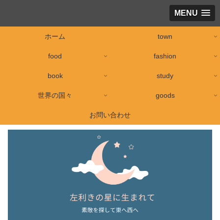
MENU
ホーム
town
food
fashion
book
study
世界の国々
goods
お問い合わせ