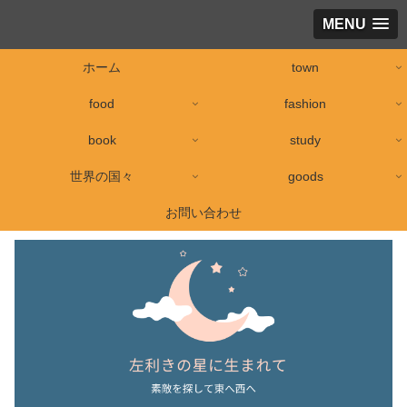
MENU
ホーム
town
food
fashion
book
study
世界の国々
goods
お問い合わせ