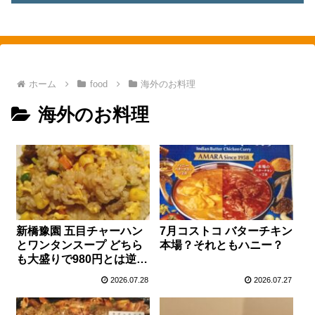
素敵を探して、東へ西へ
ホーム
food
海外のお料理
海外のお料理
新橋豫園 五目チャーハン
7月コストコ バターチキン
とワンタンスープ どちら
本場？それともハニー？
も大盛りで980円とは逆詐
欺レベルに
2026.07.28
2026.07.27