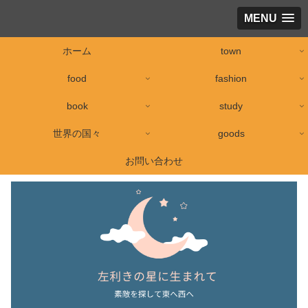
MENU
ホーム
town
food
fashion
book
study
世界の国々
goods
お問い合わせ