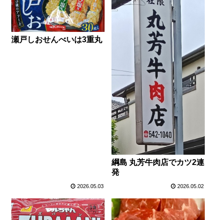
瀬戸しおせんべいは3重丸
綱島 丸芳牛肉店でカツ2連
発
2026.05.03
2026.05.02