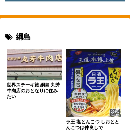
素敵を探して、東へ西へ
綱島
世界ステーキ旅 綱島 丸芳
牛肉店のおとなりに住み
たい
ラ王 塩とんこつ しおとと
んこつは仲良しで