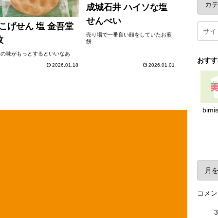
成城石井 ハイソな塩
せんべい
こげせん 塩 金吾堂
売り場で一番良い顔をしていたお煎
枚
餅
米の味がもっとするといいなあ
おすす
2026.01.18
2026.01.01
bimi
ア
コメン