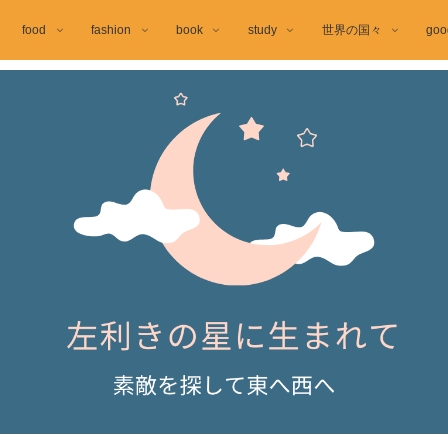
food
fashion
book
study
世界の国々
goo