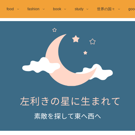
food
fashion
book
study
世界の国々
goo