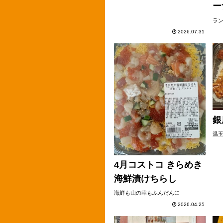
ー
ラ
2026.07.31
銀
温
4月コストコ きらめき
海鮮漬けちらし
海鮮も山の幸もふんだんに
2026.04.25