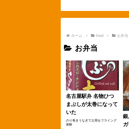
ホーム
food
お弁当
お弁当
名古屋駅弁 名物ひつ
まぶしが太巻になって
いた
銀
のり巻きうなぎで土用をフライング
ガ
体験