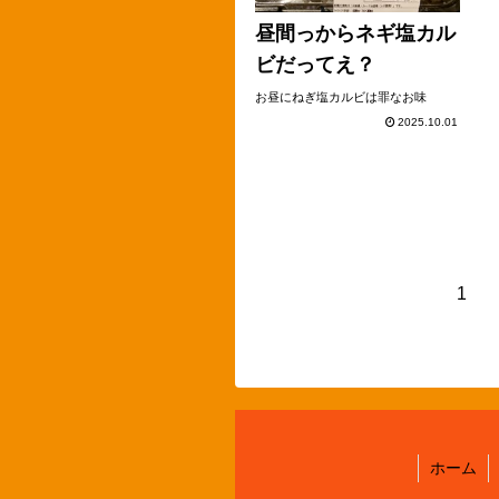
昼間っからネギ塩カル
ビだってえ？
お昼にねぎ塩カルビは罪なお味
2025.10.01
1
ホーム