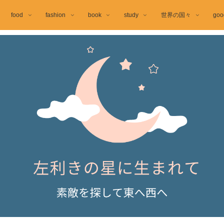
food
fashion
book
study
世界の国々
goo