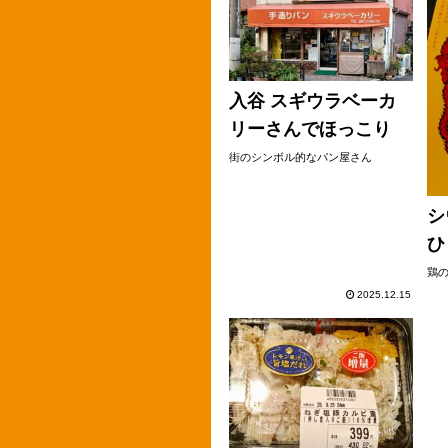
入谷 スギウラベーカ
リーさんでほっこり
街のシンボル的なパン屋さん
シ
ひ
鶏
2025.12.15