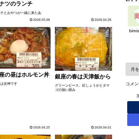
ナツのランチ
ンチとおやつが一緒に来たあ
2026.05.08
2026.04.26
bimi
ア
座の昼はホルモン丼
銀座の春は天津飯から
コメン
玉は女神です
グリーンピース、紅しょうがとタマ
ゴの揃い踏み
2026.04.25
2026.04.01