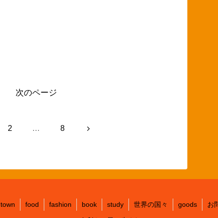
次のページ
次
2
…
8
へ
town
food
fashion
book
study
世界の国々
goods
お