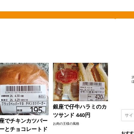
素敵を探して、東へ西へ
銀座で仔牛ハラミのカ
ツサンド 440円
座でチキンカツバー
お肉の王様の風格
ーとチョコレートド
おすす