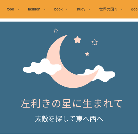
food
fashion
book
study
世界の国々
goo