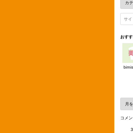
おすす
bimi
ア
コメン