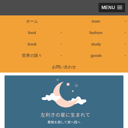
MENU
ホーム
town
food
fashion
book
study
世界の国々
goods
お問い合わせ