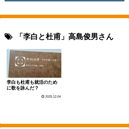
素敵を探して、東へ西へ
「李白と杜甫」高島俊男さん
李白も杜甫も就活のため
に歌を詠んだ？
2025.12.04