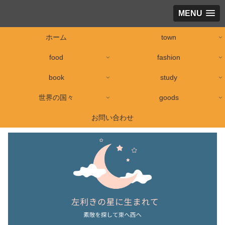
MENU
ホーム
town
food
fashion
book
study
世界の国々
goods
お問い合わせ