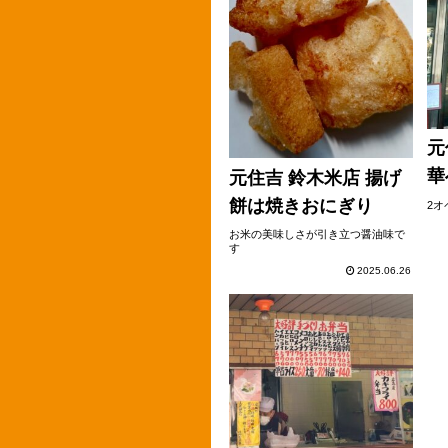
元
華
元住吉 鈴木米店 揚げ
餅は焼きおにぎり
2
お米の美味しさが引き立つ醤油味で
す
2025.06.26