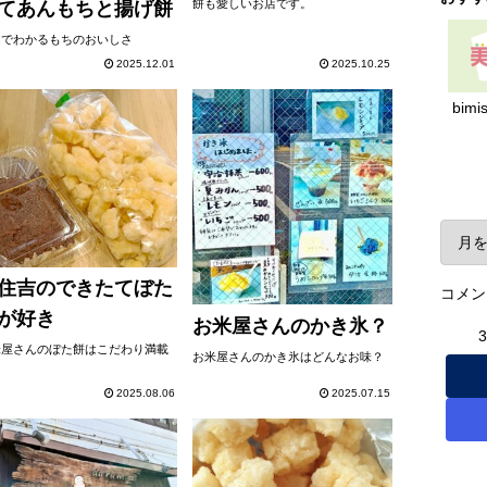
餅も愛しいお店です。
てあんもちと揚げ餅
んでわかるもちのおいしさ
2025.12.01
2025.10.25
bimi
ア
住吉のできたてぼた
コメン
が好き
お米屋さんのかき氷？
米屋さんのぼた餅はこだわり満載
お米屋さんのかき氷はどんなお味？
2025.08.06
2025.07.15