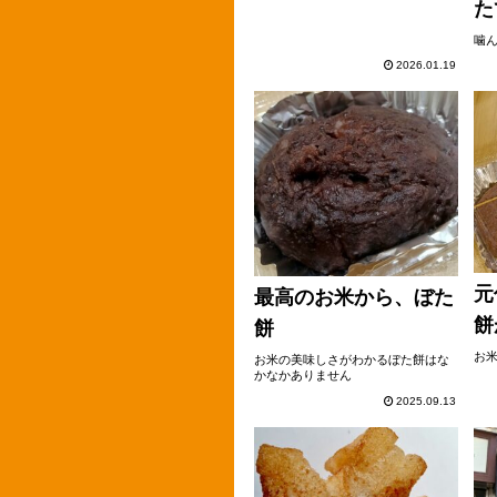
た
噛
2026.01.19
元
最高のお米から、ぼた
餅
餅
お
お米の美味しさがわかるぼた餅はな
かなかありません
2025.09.13