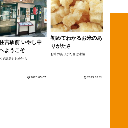
初めてわかるお米のあ
住吉駅前 いやし中
りがたさ
へようこそ
お米のありがたさは永遠
オペで厨房もお会計も
2025.05.07
2025.03.24