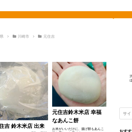
素敵を探して、東へ西へ
県
川崎市
元住吉
元住吉鈴木米店 幸福
なあんこ餅
住吉 鈴木米店 出来
お米がいいだけに、揚げ餅もあんこ
おすす