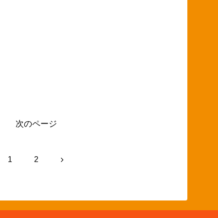
次のページ
次
1
2
へ