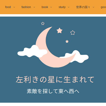
food
fashion
book
study
世界の国々
goo