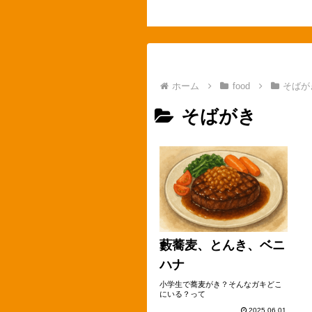
ホーム
food
そばが
そばがき
藪蕎麦、とんき、ベニ
ハナ
小学生で蕎麦がき？そんなガキどこ
にいる？って
2025.06.01