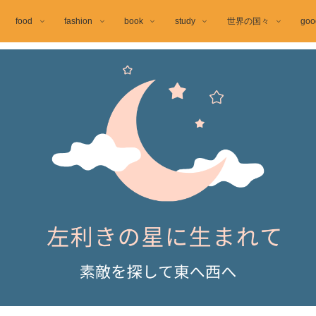
food
fashion
book
study
世界の国々
goo