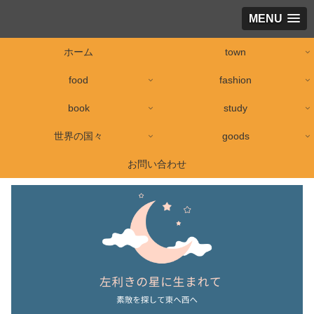
MENU
ホーム
town
food
fashion
book
study
世界の国々
goods
お問い合わせ