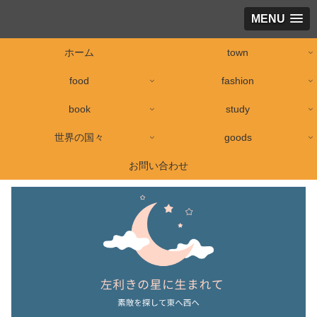
MENU
ホーム
town
food
fashion
book
study
世界の国々
goods
お問い合わせ