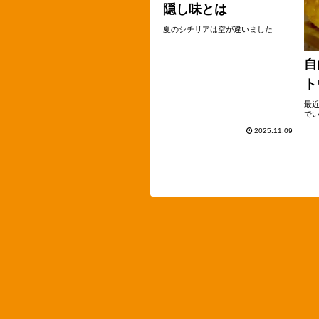
隠し味とは
夏のシチリアは空が違いました
自
ト
最
で
2025.11.09