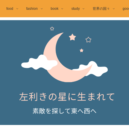
food
fashion
book
study
世界の国々
goo