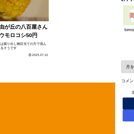
由が丘の八百屋さん
bimi
ウモロコシ50円
近は掘り出し物目当ての方で混ん
ア
いるそうです
2025.07.22
コメン