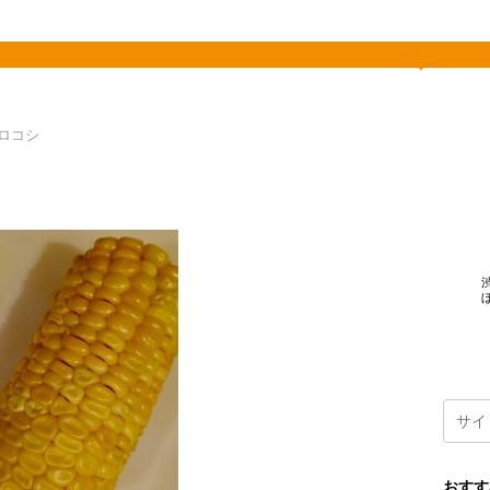
素敵を探して、東へ西へ
ロコシ
おすす