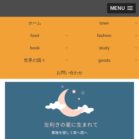
MENU
ホーム
town
food
fashion
book
study
世界の国々
goods
お問い合わせ