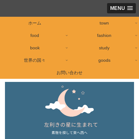
MENU
ホーム
town
food
fashion
book
study
世界の国々
goods
お問い合わせ