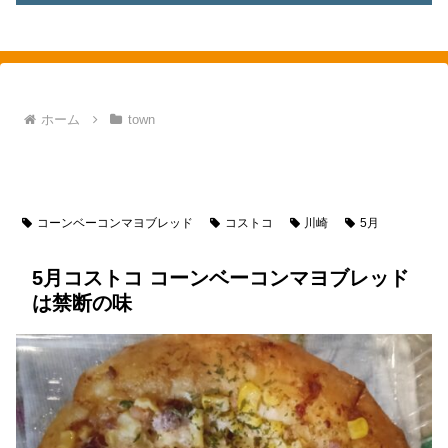
素敵を探して、東へ西へ
ホーム
town
town
神奈川県
川崎市
川崎
food
パン類
コストコ
コーンベーコンマヨブレッド
コストコ
川崎
5月
5月コストコ コーンベーコンマヨブレッド
は禁断の味