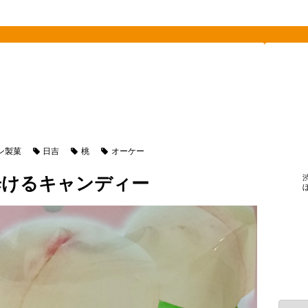
素敵を探して、東へ西へ
日吉
food
食べ物
フルーツ
オーケー
ン製菓
日吉
桃
オーケー
歩けるキャンディー
カ