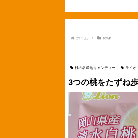
ホーム
town
town
神奈川県
横浜市
お菓子
桃の名産地キャンディー
ライオ
3つの桃をたずね