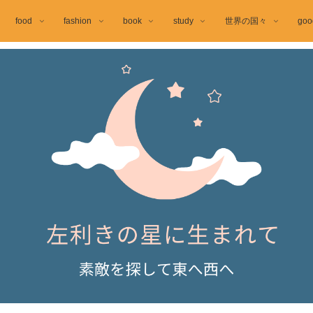
food
fashion
book
study
世界の国々
goo