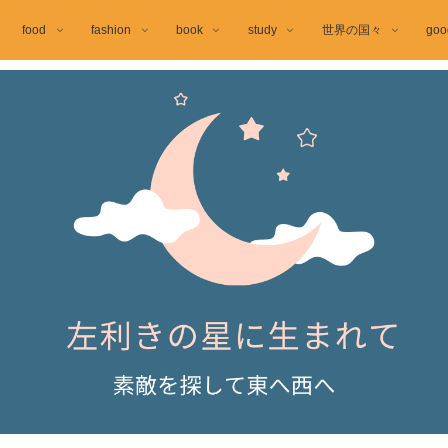
food
fashion
book
study
世界の国々
goo