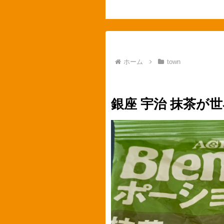
ホーム
town
town
food
抹茶
銀座 宇治 抹茶が