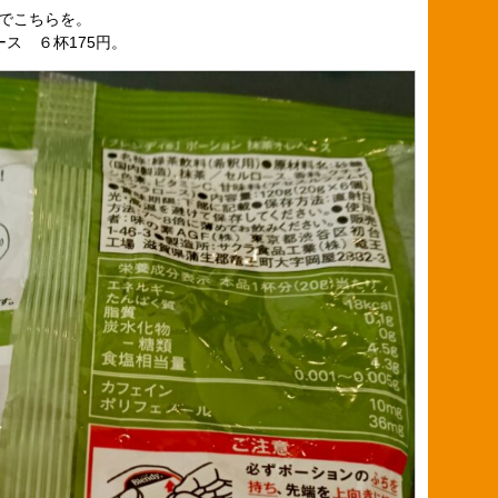
でこちらを。
ース ６杯175円。