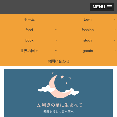
MENU
ホーム
town
food
fashion
book
study
世界の国々
goods
お問い合わせ