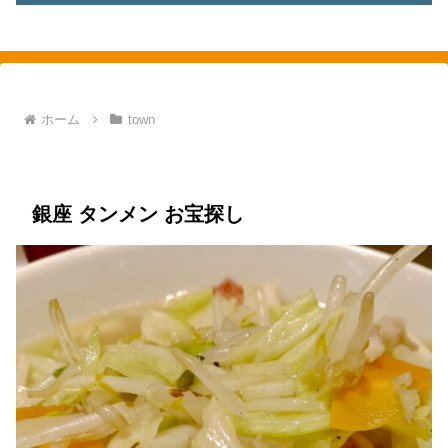
素敵を探して、東へ西へ
ホーム
town
town
銀座
food
らーめん
中華
銀座 タンメン お宝探し