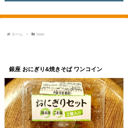
素敵を探して、東へ西へ
ホーム
town
town
銀座
food
オーケー
おにぎり
お弁当
ごはん
焼きそば
銀座 おにぎり&焼きそば ワンコイン