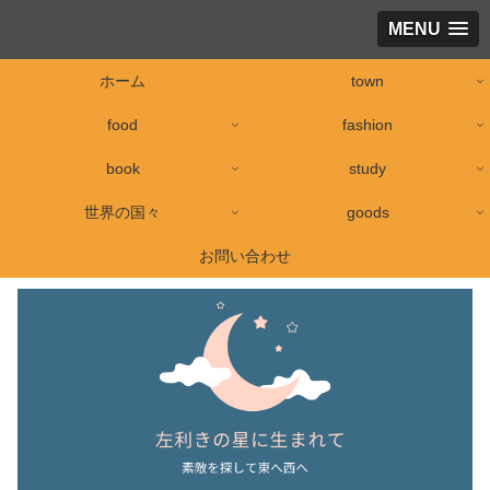
MENU
ホーム
town
food
fashion
book
study
世界の国々
goods
お問い合わせ