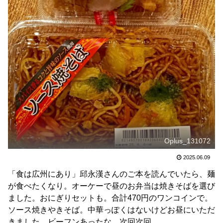
Oplus_131072
2025.06.09
「食は広州にあり」邱永漢さんのご本を読んでいたら、麺
が食べたくなり。オーケーで昼のお弁当は焼きそばを選び
ました。おにぎりセットも。合計470円のワンコインで。
ソース焼きやきそば。中華っぽくはないけどお昼にいただ
きました。ビーフンあったな。次回次回。