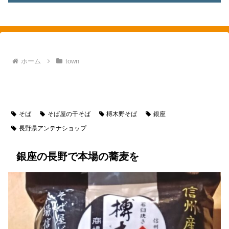
素敵を探して、東へ西へ
ホーム
town
town
東京都
銀座
food
和食
麺類
食べ物
お蕎麦
そば
そば屋の干そば
榑木野そば
銀座
長野県アンテナショップ
銀座の長野で本場の蕎麦を