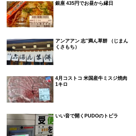
銀座 435円でお昼から縁日
アンアアン 志”満ん草餅 （じまん
くさもち）
4月コストコ 米国産牛ミスジ焼肉
1キロ
いい音で開くPUDOのトビラ