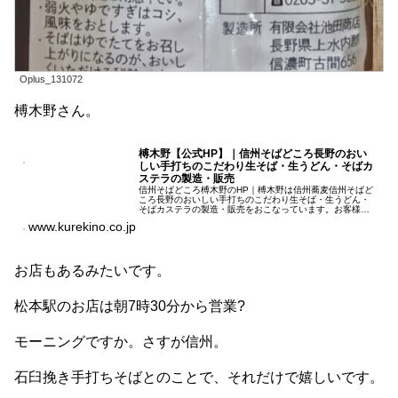
Oplus_131072
榑木野さん。
榑木野【公式HP】｜信州そばどころ長野のおい
しい手打ちのこだわり生そば・生うどん・そばカ
ステラの製造・販売
信州そばどころ榑木野のHP｜榑木野は信州蕎麦信州そばど
ころ長野のおいしい手打ちのこだわり生そば・生うどん・
そばカステラの製造・販売をおこなっています。お客様に
きっとご満足いただけるものをお届けいたします。
www.kurekino.co.jp
お店もあるみたいです。
松本駅のお店は朝7時30分から営業?
モーニングですか。さすが信州。
石臼挽き手打ちそばとのことで、それだけで嬉しいです。