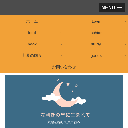
MENU
ホーム
town
food
fashion
book
study
世界の国々
goods
お問い合わせ