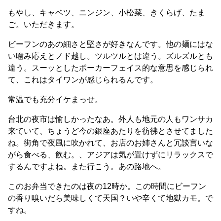
もやし、キャベツ、ニンジン、小松菜、きくらげ、たま
ご。いただきます。
ビーフンのあの細さと堅さが好きなんです。他の麺にはな
い噛み応えとノド越し。ツルツルとは違う。ズルズルとも
違う。スーッとしたポーカーフェイス的な意思を感じられ
て、これはタイワンが感じられるんです。
常温でも充分イケまっせ。
台北の夜市は愉しかったなあ。外人も地元の人もワンサカ
来ていて、ちょうど今の銀座あたりを彷彿とさせてました
ね。街角で夜風に吹かれて、お店のお姉さんと冗談言いな
がら食べる、飲む。、アジアは気が置けずにリラックスで
するんですよね。また行こう。あの路地へ。
このお弁当できたのは夜の12時か。この時間にビーフン
の香り嗅いだら美味しくて天国？いや辛くて地獄カモ。で
すね。