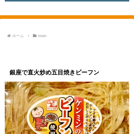
素敵を探して、東へ西へ
ホーム
town
town
銀座
food
ビーフン
オーケー
お弁当
中華
銀座で直火炒め五目焼きビーフン