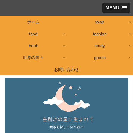
MENU
ホーム
town
food
fashion
book
study
世界の国々
goods
お問い合わせ