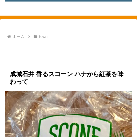
素敵を探して、東へ西へ
ホーム
town
town
food
バター
お菓子
スコーン
朝食
洋菓子
成城石井 香るスコーン ハナから紅茶を味
わって