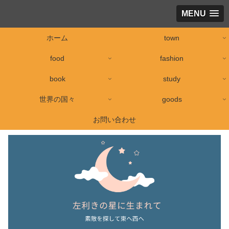
MENU
ホーム
town
food
fashion
book
study
世界の国々
goods
お問い合わせ