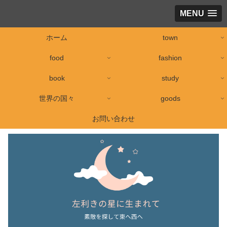
MENU
ホーム
town
food
fashion
book
study
世界の国々
goods
お問い合わせ