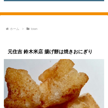
素敵を探して、東へ西へ
ホーム
town
town
元住吉
food
昭和の味
お菓子
煎餅
元住吉 鈴木米店 揚げ餅は焼きおにぎり