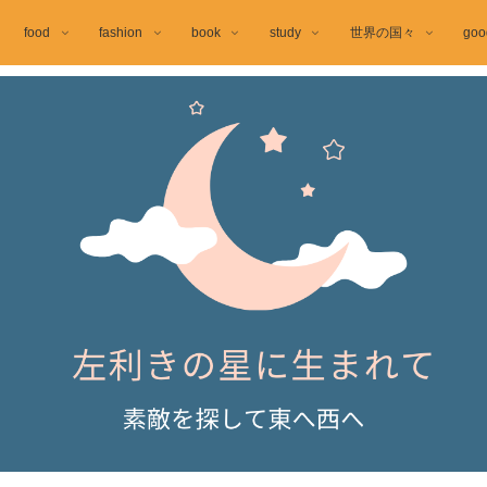
food
fashion
book
study
世界の国々
goo