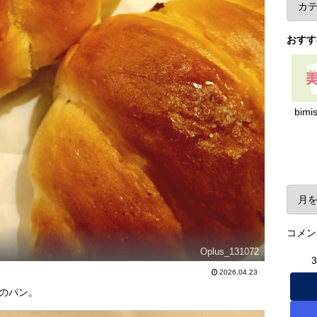
おすす
bimi
ア
コメン
Oplus_131072
2026.04.23
のパン。