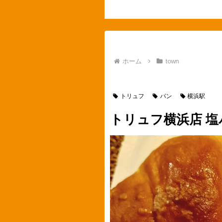
ホーム
town
town
神奈川県
横浜市
トリュフ
パン
横浜駅
トリュフ横浜店 