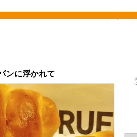
素敵を探して、東へ西へ
横浜駅
food
パン類
バター
食べ物
塩パンに浮かれて
カ