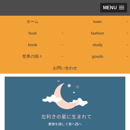
MENU
ホーム
town
food
fashion
book
study
世界の国々
goods
お問い合わせ