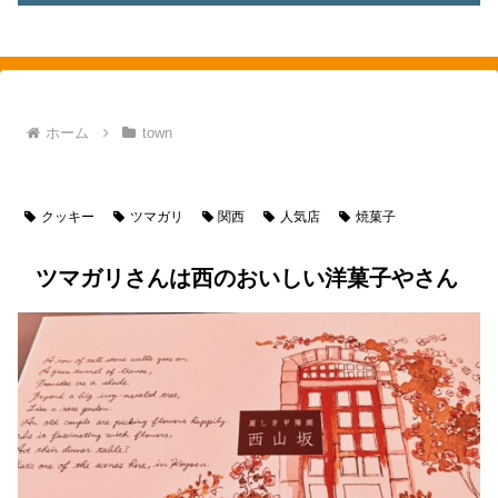
素敵を探して、東へ西へ
ホーム
town
town
food
食べ物
洋菓子
クッキー
ツマガリ
関西
人気店
焼菓子
ツマガリさんは西のおいしい洋菓子やさん