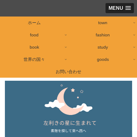
MENU
ホーム
town
food
fashion
book
study
世界の国々
goods
お問い合わせ