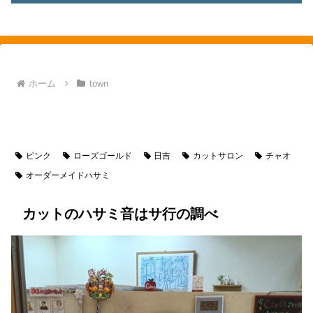
素敵を探して、東へ西へ
ホーム
town
town
神奈川県
横浜市
日吉
goods
カットのハサミ
ピンク
ローズゴールド
日吉
カットサロン
チャオ
オーダーメイドハサミ
カットのハサミ音はサ行の調べ