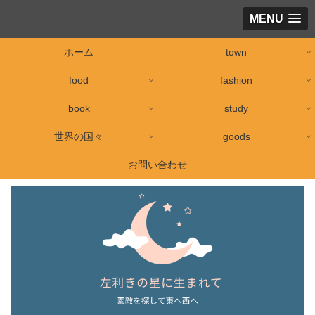
MENU
ホーム
town
food
fashion
book
study
世界の国々
goods
お問い合わせ